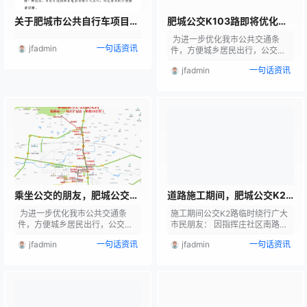
这批货物是从平阴万瑞集团…
解，济微高速是国家“一轴两廊…
关于肥城市公共自行车项目停
肥城公交K103路即将优化调
止运营的通告
整部分路线
为进一步优化我市公共交通条
jfadmin
一句话资讯
件，方便城乡居民出行，公交集
团不断优化公交线网，公交K103
jfadmin
一句话资讯
路即将优化调整部分运行线路，
自12月1日起试运行。 K103路 公
交K103路始发站由老城变更为泰
西大街公交停保场，发车后经泰
西大街转入工业二路向西驶至东
付村，随后转入工业三路向东运
行至济兖路，再向北恢复原路
线。 调整后完整线路为：公交公
司停车场--交通局北--汽车站--
巧山商业街…
乘坐公交的朋友，肥城公交
道路施工期间，肥城公交K2
K4路即将优化调整部分路线
路将临时调整部分路线
为进一步优化我市公共交通条
施工期间公交K2路临时绕行广大
件，方便城乡居民出行，公交集
市民朋友： 因指挥庄社区南路段
团不断优化公交线网，公交K4路
施工，为保障乘客出行安全及车
jfadmin
一句话资讯
jfadmin
一句话资讯
即将优化调整部分运行线路，自1
辆行驶稳定，于2025年11月19日
2月1日起试运行。 K4路 为缩短
起，对K2路公交车进行临时绕行
绕行距离，减少乘客候车时间，
调整。 公交K2路 K2路始发站由
公交K4路走向经巧山商业街向北
西往东行驶至新镇站后，向北驶
直行，不再绕行工业二路和工业
向泰临路，由泰临路向东行至牛
三路。调整后完整线路为：紫郡
孙路，再向南行至新城路恢复原