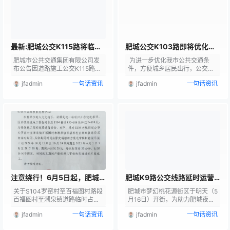
府--桃都实验学校--上海花苑--
线。临时绕行期间，K2路不再经
教师村--桃花源--肥城一中--市
过新镇东、指挥庄社区两个站
委宿舍--城资集团--新合作购物
点。特此通告，望周知。待施工
广场--电影院-…
结束恢复原线路运行，绕行期
间，请广…
最新:肥城公交K115路将临时
肥城公交K103路即将优化调
调整部分路线
整部分路线
肥城市公共交通集团有限公司发
为进一步优化我市公共交通条
布公告因道路施工公交K115路将
件，方便城乡居民出行，公交集
临时调整部分路线↓↓↓ 春秋古
团不断优化公交线网，公交K103
jfadmin
一句话资讯
jfadmin
一句话资讯
镇---春秋古镇北门---三中---南
路即将优化调整部分运行线路，
军寨社区---市委党校---顾庄社
自8月12日起试运行。 K103
区---李家小庄村---泰肥一级路-
路 公交K103路走向由李家峪延
--济兖路---陆房突围胜利纪念馆
伸到双峪村，新增加双峪村公交
施工期间公交K115路临时绕行广
站点。 调整后完整线路为：老
大市民朋友：2025年10月18日
城--老城市场--河东社区--篷布
至2026年2月10日，肥城市牛山
厂--二中队--五里垢矿宿舍--西
至孙伯旅游公路大修施工，该路
小王村--孙庄村--李林村--鲍家
段北起牛孙路与安桃路北路口K1
庄--大石关村委--双峪村--李…
4+93…
注意绕行！6月5日起，肥城
肥城K9路公交线路延时运营
此路段双向封闭施工！
至晚10点！
关于S104罗窑村至百福图村路段
肥城市梦幻桃花源街区于明天（5
百福图村至潮泉镇道路临时占用
月16日）开街，为助力肥城夜间
封闭的通告 因S8济微高速涉路施
经济发展，试营业期间，肥城公
jfadmin
一句话资讯
jfadmin
一句话资讯
工，为确保施工期间道路交通安
交集团延长K9路夜间运营时间，
全有序、畅通，根据《中华人民
助力市民夜间出行。 一 夜间首末