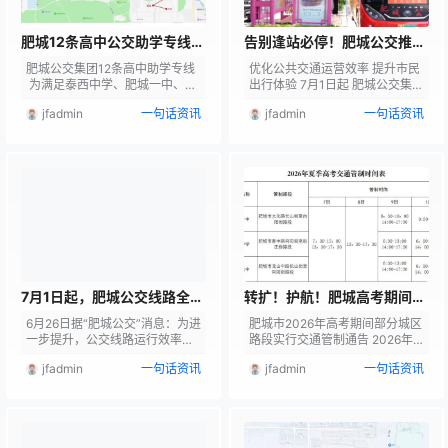
肥城12条高中公交助学专线！
告别逢站必停！肥城公交推行
线路汇总~
“响应式停靠”！
肥城公交集团12条高中助学专线
优化公共交通运营效率 提升市民
为满足泰西中学、肥城一中、肥
出行体验 7月1日起 肥城公交集团
城二中、肥城三中、肥城六中学
正式启用 公交“响应式停靠”新模
jfadmin
一句话资讯
jfadmin
一句话资讯
生出行需求，方便学生群体乘坐
式 。通过“按需停靠、无人不停”
公交车上下学，肥城公交集团自2
的 精细化运营，有效缩减通勤时
023年5月起分别开通了一六泰助
长 降低运营能耗 让城市公交服务
学专线、新一中助学专线、二中
更高效、更便民、更暖心 长期以
助学专线、三中助学专线。 无论
来 肥城市公交车辆 采用“逢站必
孩子在哪所学校上学，家住什么
停”的运营模式，无论公交站点是
位置，只要报名，量身规划线
否有候车市民，车内是否有乘客
路，专人负责联系乘车 新学期 新
下车，车辆均需完成减速、靠
征程 一六泰西助学专线1号线 东
边、停车、 开关门、重新起步等
付村--一六泰 站点设置：东付
全套操作。为进一步优化运营机
村-…
制，…
7月1日起，肥城公交线路全面
转扩！护航！肥城高考期间，
执行“响应式停靠”运营模式
肥城这些路段实行交通管制→
6月26日据“肥城公交”消息：为进
肥城市2026年高考期间部分城区
一步提升，公交线路运行效率，
路段实行交通管制通告 2026年
缩短乘客乘车时间。 7月1日起，
夏季高考将于6月7日至10日举
jfadmin
一句话资讯
jfadmin
一句话资讯
肥城公交集团将全面执行“响应式
行，全市设肥城一中、泰西中学
停靠”运营模式，公交车不再“逢
和肥城六中3个考点。为进一步
站必停”，而实行“按需停靠” 什么
做好高考期间的道路交通安全管
是响应式停靠？ “响应式停靠”是
理工作，肥城市公安局交通管理
指公交车辆在运营过程中，根据
大队将在考试期间对考点周边道