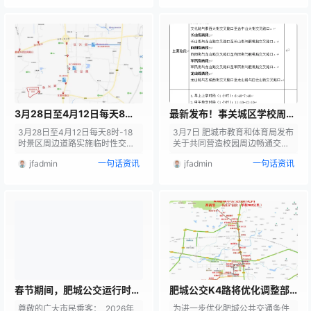
与泰肥铁路立交桥路段。 二、施
非享受公交免票政策人员1元/人
工时间:2026年4月17日至2026
次 支持现金、微信、支付宝支
年5月17日。 三、注意事项:施工
付，各类公交卡都可使用，便民
期间该路段实行半封闭施工，请
惠民出行 路线详情经停公交站点
过往车辆、行人提前规划出行路
（循环线路）：仪阳义乌商贸城
线，自觉绕道通行，服从现场交
（第三停车场）→仪阳泰安云仓
通疏导人员指挥。施工结束后不
→仪阳下庄桥→崇文名苑→鱼山
再另行公告。 四、特别提示:对因
家园南(第二停车场)→鱼山北公交
驾乘人员…
站…
3月28日至4月12日每天8
最新发布！事关城区学校周边
时-18时景区周边道路实施临
主要路段和时段～
3月28日至4月12日每天8时-18
3月7日 肥城市教育和体育局发布
时性交通管制
时景区周边道路实施临时性交通
关于共同营造校园周边畅通交通
管制 肥城桃源胜境（刘台）景区
环境的倡议书 内容如下 ▼▼▼
jfadmin
一句话资讯
jfadmin
一句话资讯
交通管制通告 为加强肥城桃花盛
广大市民朋友们： 孩子是祖国的
开季期间桃源胜境（刘台）景区
希望，是每个家庭的牵挂。保障
的交通管理，确保市民顺利出
校园周边道路安全畅通，不仅关
行，保障道路交通安全、畅通、
系到孩子能否平安抵达校园、按
有序，肥城市公安局交通管理大
时回到家中，也体现着一座城市
队将对景区及周边道路实行临时
的温度与文明。当前，我市个别
性交通管制措施： 一、交通管制
学校周边路段在上放学时段车流
时间 2026年3月28日至4月12日
密集，容易出现交通拥堵，既影
（每日8时至18时）。 二、交通
响学生通行安全，也给大家的日
管制点位及路段 1、泰西大街：
常出行带来困扰。为共同营造安
仪兴街路…
全、有序、畅通的校园周边…
春节期间，肥城公交运行时间
肥城公交K4路将优化调整部
这样调整
分运行线路 始发站由紫郡府延
尊敬的广大市民乘客： 2026年
为进一步优化肥城公共交通条件