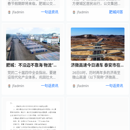
伸为西尚里
春节假期即将来临，肥城公交集
方便城区居民出行，公交集团不
团根据市民出行需求，结合往年
断优化公交线网公交K4路将优化
jfadmin
一句话资讯
jfadmin
肥城问答
客流数据分析，自2026年2月16
调整部分运行线路，自明天（1月
日至2月19日（除夕至正月初
10日）起试运行 K4路（西尚里-
三），对公交线路运营时间进行
杨庄矿宿舍） K4路公交线路始发
适当调整，具体如下： 2月16日
站由紫郡府延伸为西尚里。新增
（除夕） 所有公交线路上午正常
加西尚里、南尚里、东尚里共3
运行,下午末班车(主站)发车时间
个站点。 调整后完整线路为： 西
提前至16:00。 2月17日（大年初
尚里--南尚里--东尚里--紫郡府-
一） 所有公交线路停运一天。 2
-桃都实验学校--上海花苑--教师
月18日--2月19日（大年初二-…
村--桃花源--肥城一中--市委宿
舍--城资集团--新合作购…
肥城：不沿边不靠海 物流“离
济微高速今日通车 泰安市在全
肥到港不到2小时”
省率先实现“县县三高速”
党的二十届四中全会指出，要建
26日0时，历时两年多的济南至
设现代化产业体系，巩固壮大实
微山高速（以下简称“济微高
体经济根基。肥城市深挖优势潜
速”）济南至济宁新机场段项目通
jfadmin
一句话资讯
jfadmin
一句话资讯
力，聚力培植发展物流仓储服务
车，济微高速全线贯通。该项目
基地，推动现代物流产业降本增
由山东高速集团投资建设，起于
效，转型升级。 在湖屯镇泰安鑫
济南市长清区，途经我市肥城
拓物流有限公司，300余个集装
市、宁阳县，终于济宁市兖州
箱整齐摆放，工人师傅正驾驶着
区，全长88.6公里，其中，泰安
特种作业车辆进行吊装作业。作
段全长71.3公里。济微高速的建
为山东省4A级物流企业，公司推
成通车对泰安具有里程碑式的意
行的公、铁、海、河多式联运“一
义，通车后我市在全省率先实现
单制”运输模式，大大节省了运输
“县县三高速”目标，路网规模和
成本，提高了运输效率。 “我们
质量实现跨越提升。 据了