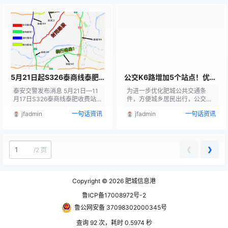
共和国道路交通安全法》及其实
站 春秋古镇——梦幻桃花源 二夜
施条例，通告如下： 封闭时间：
间途经站点 春秋古镇→白云桥社
2025年6月5日7时至20日18时。
区东门→市医院西院→康王河公
将对S104老城街道办事处罗窑村
园→丰园小区→上城国际→肥城
至潮泉镇百福图村和潮泉镇百福
市人民医院→桃花源派出所→新
图村至潮泉镇路段双向封闭，每
合作购物中心→电影院→步行街
次时间约30分钟，封闭时间不固
→交通局→交通局北→汽车站→
定。 施工期间，敬请过往大型车
移动公司→红星美凯龙→碧桂园
辆提前绕…
→梦幻桃花源 三夜间…
5月21日起S326泰商线泰肥
公交K6路增加5个站点！优化
收费站至岱岳肥城界段路面改
调整部运行线路自5月1日起试
泰安交警发布消息 5月21日—11
为进一步优化肥城公共交通条
造全封闭施工
运行
月17日S326泰商线泰肥收费站至
件，方便城乡居民出行，公交集
岱岳肥城界段路面改造全封闭施
团不断优化公交线网。 公交K6路
jfadmin
一句话资讯
jfadmin
一句话资讯
工请大家合理规划出行路线本次
即将优化调整部分运行线路自5月
施工分4段同时进行 S326泰商线
1日起试运行 K6路 公交K6路走向
（泰肥收费站—岱岳肥城界）路
由百福图延伸到大王村，增加吕
线总长14.448km 施工时间5月2
庄、白窑、弹子山、兰石涧、大
1日—11月17日 绕行路线 1.沿泰
王村共5个站点。 调整后完整线
❮
❯
/
2 页
肥一级路（G341）向东进入万官
路为： 大柱子社区→千禧和园社
大街，后沿104国道经G342，驶
区→龙山河壹号→东下庄社区→
入104省道，后进入泰东路（S3
仪阳医院→农机大市场→泰山轮
26） 2.沿泰肥一级路（G341）
胎厂→贵和园小区→龙山小区→
Copyright © 2026
肥城信息港
向西…
体育场→中医院→新华书店→新
鲁ICP备17008972号-2
合作购物广场→肥城…
鲁公网安备 37098302000345号
查询 92 次，耗时 0.5974 秒