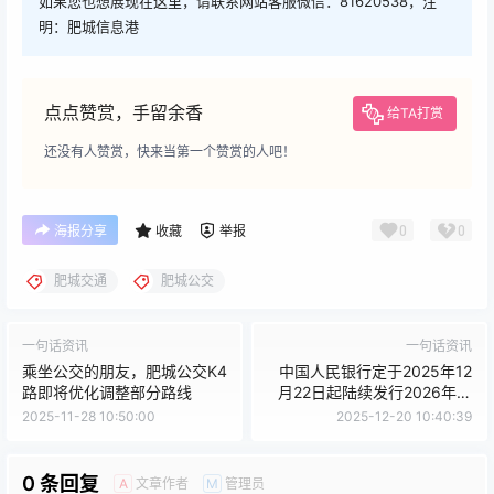
如果您也想展现在这里，请联系网站客服微信：81620538，注
明：肥城信息港
点点赞赏，手留余香
给TA打赏
还没有人赞赏，快来当第一个赞赏的人吧！
0
0
海报分享
收藏
举报
肥城交通
肥城公交
一句话资讯
一句话资讯
乘坐公交的朋友，肥城公交K4
中国人民银行定于2025年12
路即将优化调整部分路线
月22日起陆续发行2026年贺
岁纪念币和纪念钞
2025-11-28 10:50:00
2025-12-20 10:40:39
0 条回复
文章作者
管理员
A
M