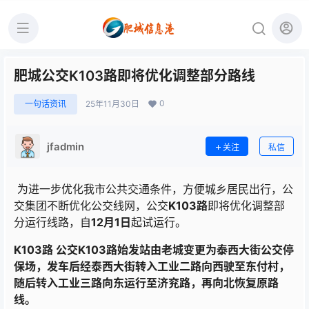
肥城公交K103路即将优化调整部分路线
0
一句话资讯
25年11月30日
jfadmin
关注
私信
为进一步优化我市公共交通条件，方便城乡居民出行，公
交集团不断优化公交线网，公交
K103路
即将优化调整部
分运行线路，自
12
月1日
起试运行。
K103路
公交K103路始发站由老城变更为泰西大街公交停
保场，发车后经泰西大街转入工业二路向西驶至东付村，
随后转入工业三路向东运行至济兖路，再向北恢复原路
线。