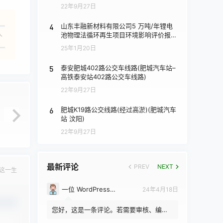
22年9月27日
4
山东丰融新材料有限公司5 万吨/年锂电
人
池物理法循环再生项目环境影响评价报批
前公示
25年1月20日
5
泰安肥城402路公交车线路(肥城汽车站–
高铁泰安站402路公交车线路)
22年9月27日
6
肥城K19路公交线路(经过高淤)(肥城汽车
站 汶阳)
22年9月27日
最新评论
PREV
NEXT
这一生
一位 WordPress 评论者
24年4月18日
认修改
您好，这是一条评论。若需要审核、编辑
或删除评论，请访问仪表盘的评论界面。