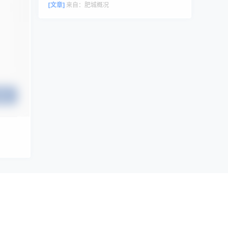
评论者头像来自 Gravatar。
[文章]
来自：
肥城概况
提交