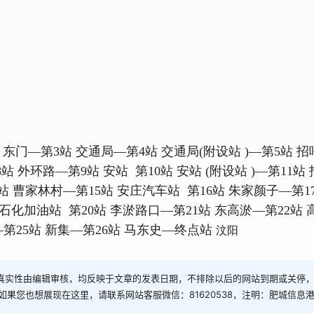
东门
—
第
3
站
交通局
—
第
4
站
交通局
(附设
站
)
—
第
5
站
招
8
站
外环路
—
第
9
站
安
站
第
10
站
安
站
(附设
站
)
—
第
11
站
站
曹家林村
—
第
15
站
安庄汽车
站
第
16
站
朱家颜子
—
第
1
石化加油
站
第
20
站
李淤路口
—
第
21
站
东高淤
—
第
22
站
—
第
25
站
新集
—
第
26
站
马东史
—
终点
站
汶阳
真实性由编辑审核，均反映于文章的发表日期，不排除以后的网站到期或关停
如果您也想展现在这里，请联系网站客服微信：81620538，注明：肥城信息