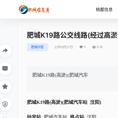
桃都信息
肥城K19路公交线路(经过高淤)
0
6.2k
肥城问答
22年9月27日
肥城
K19路(高淤)(肥城汽车
肥城
K19路(高淤)(肥城汽车
站
汶阳
)
始发
站
肥城汽车
站
终点
站
汶阳