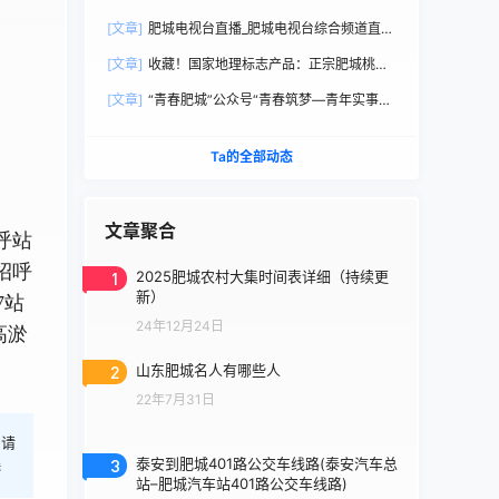
直播观看
[文章]
肥城电视台直播_肥城电视台综合频道直播
观看
[文章]
收藏！国家地理标志产品：正宗肥城桃选
购手册
[文章]
“青春肥城”公众号“青春筑梦—青年实事直
通车”
Ta的全部动态
文章聚合
呼
站
招呼
1
2025肥城农村大集时间表详细（持续更
新）
7
站
24年12月24日
高淤
2
山东肥城名人有哪些人
22年7月31日
，请
3
泰安到肥城401路公交车线路(泰安汽车总
港
站–肥城汽车站401路公交车线路)