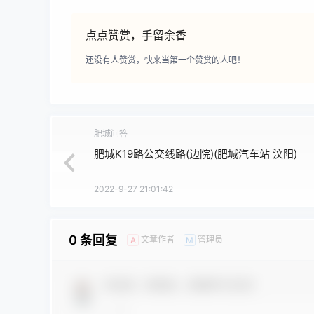
点点赞赏，手留余香
还没有人赞赏，快来当第一个赞赏的人吧！
肥城问答
肥城K19路公交线路(边院)(肥城汽车站 汶阳)
2022-9-27 21:01:42
0 条回复
文章作者
管理员
A
M
欢迎您，新朋友，感谢参与互动！