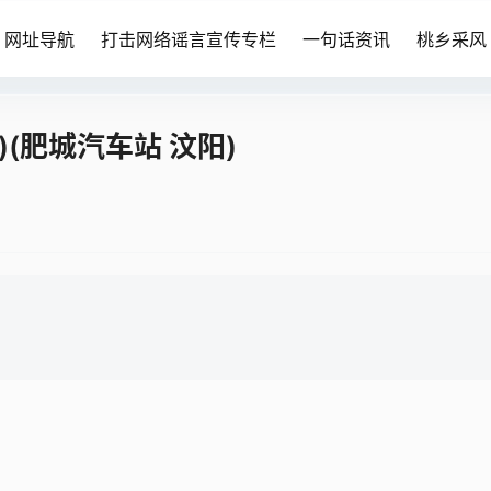
网址导航
打击网络谣言宣传专栏
一句话资讯
桃乡采风
(肥城汽车站 汶阳)