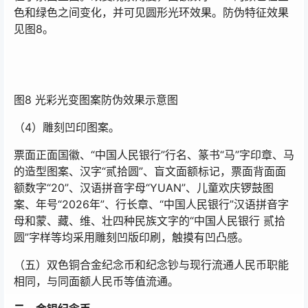
色和绿色之间变化，并可见圆形光环效果。防伪特征效果
见图8。
图8 光彩光变图案防伪效果示意图
（4）雕刻凹印图案。
票面正面国徽、“中国人民银行”行名、篆书“马”字印章、马
的造型图案、汉字“贰拾圆”、盲文面额标记，票面背面面
额数字“20”、汉语拼音字母“YUAN”、儿童欢庆锣鼓图
案、年号“2026年”、行长章、“中国人民银行”汉语拼音字
母和蒙、藏、维、壮四种民族文字的“中国人民银行 贰拾
圆”字样等均采用雕刻凹版印刷，触摸有凹凸感。
（五）双色铜合金纪念币和纪念钞与现行流通人民币职能
相同，与同面额人民币等值流通。