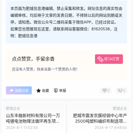
本页面为肥城信息港编辑，禁止采集和转发。网址信息的真实性由
编辑审核，均反映于文章的发表日期，不排除以后的网站到期或关
停，请知悉。微信公众号二维码采集于微信APP，已经过验证。
如果您也想展现在这里，请联系网站客服微信：81620538，注
明：肥城信息港
点点赞赏，手留余香
给TA打赏
还没有人赞赏，快来当第一个赞赏的人吧！
0
0
海报分享
收藏
举报
肥城企业
肥城企业
山东丰融新材料有限公司一万
肥城市震发农膜经销中心年产
吨锂电池物理法循环再生项目
2500吨塑料编织布制造项目
通过环境保护验收工作的公示
（一期）通过环境保护验收工
2024-8-7 11:02:30
2024-8-17 9:48:00
作的公示