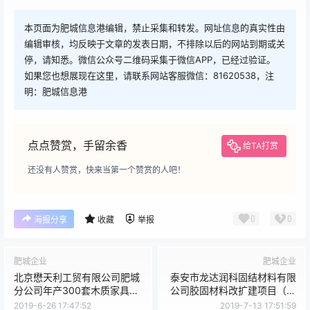
本页面为肥城信息港编辑，禁止采集和转发。网址信息的真实性由
编辑审核，均反映于文章的发表日期，不排除以后的网站到期或关
停，请知悉。微信公众号二维码采集于微信APP，已经过验证。
如果您也想展现在这里，请联系网站客服微信：81620538，注
明：肥城信息港
点点赞赏，手留余香
给TA打赏
还没有人赞赏，快来当第一个赞赏的人吧！
0
0
海报分享
收藏
举报
肥城企业
肥城企业
北京懋天利工贸有限公司肥城
泰安市龙达润科固结材料有限
分公司年产300套木质家具定
公司胶固材料改扩建项目（一
制项目通过环境保护验收工作
期）通过环境保护验收工作的
2019-6-26 17:47:52
2019-7-13 17:51:59