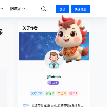
肥城企业
登录
快速注册
关于作者
关注
私信
保
自
jfadmin
文章
552
评论
0
关注
0
粉丝
1
[文章]
肥城电视台2台直播_肥城电视台生活频道