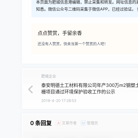
本页面为肥城信息港编辑，禁止采集和转发。网址信息的
知悉。微信公众号二维码采集于微信APP，已经过验证。 
点点赞赏，手留余香
还没有人赞赏，快来当第一个赞赏的人吧！
肥城企业
泰安明德土工材料有限公司年产300万m2钢塑
栅项目通过环境保护验收工作的公示
2019-4-20 17:28:53
0 条回复
文章作者
管理员
A
M