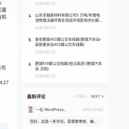
水
22年9月27日
灭菌
4
山东丰融新材料有限公司5 万吨/年锂电
有机
池物理法循环再生项目环境影响评价报批
前公示
25年1月20日
5
泰安肥城402路公交车线路(肥城汽车站–
高铁泰安站402路公交车线路)
22年9月27日
6
肥城K19路公交线路(经过高淤)(肥城汽车
司
站 汶阳)
22年9月27日
7
最新评论
PREV
NEXT
一位 WordPress 评论者
24年4月18日
您好，这是一条评论。若需要审核、编辑
或删除评论，请访问仪表盘的评论界面。