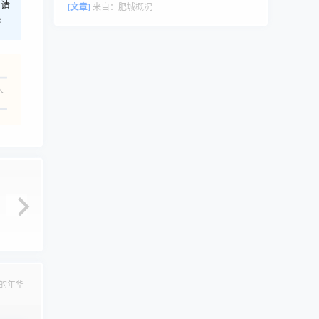
，请
评论者头像来自 Gravatar。
[文章]
来自：
肥城概况
港
人
的年华