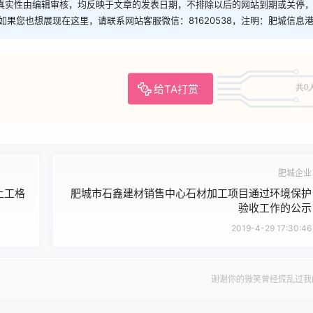
真实性由编辑审核，均反映于文章的发表日期，不排除以后的网站到期或关停
如果您也想展现在这里，请联系网站客服微信：81620538，注明：肥城信息
给TA打赏
共0
肥城企业
土工格
肥城市石鑫建材销售中心石材加工项目通过环境保护
验收工作的公示
2019-4-29 17:30:46
谢谢你的微笑曾经慌乱过我