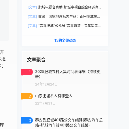
直播观看
[文章]
肥城电视台直播_肥城电视台综合频道直播
观看
[文章]
收藏！国家地理标志产品：正宗肥城桃选
购手册
[文章]
“青春肥城”公众号“青春筑梦—青年实事直
通车”
Ta的全部动态
开
环境
文章聚合
下：
1
2025肥城农村大集时间表详细（持续更
新）
24年12月24日
2
山东肥城名人有哪些人
22年7月31日
3
泰安到肥城401路公交车线路(泰安汽车总
1座
站–肥城汽车站401路公交车线路)