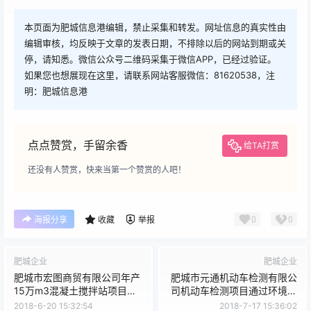
本页面为肥城信息港编辑，禁止采集和转发。网址信息的真实性由
编辑审核，均反映于文章的发表日期，不排除以后的网站到期或关
停，请知悉。微信公众号二维码采集于微信APP，已经过验证。
如果您也想展现在这里，请联系网站客服微信：81620538，注
明：肥城信息港
点点赞赏，手留余香
给TA打赏
还没有人赞赏，快来当第一个赞赏的人吧！
0
0
海报分享
收藏
举报
肥城企业
肥城企业
肥城市宏图商贸有限公司年产
肥城市元通机动车检测有限公
15万m3混凝土搅拌站项目通
司机动车检测项目通过环境保
过环境保护验收工作的公示
护验收工作的公示
2018-6-20 15:32:54
2018-7-17 15:36:02