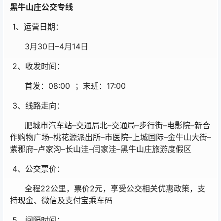
黑牛山庄公交专线
1、运营日期：
3月30日–4月14日
2、收发时间：
首发：08:00 ；末班：17:00
3、线路走向：
肥城市汽车站–交通局北–交通局–步行街–电影院–新合
作购物广场–桃花源派出所–市医院–上城国际–金牛山大街–
紫郡府–卢家沟–长山洼–闫家洼–黑牛山庄旅游度假区
4、公交票价：
全程22公里，票价2元，享受公交相关优惠政策，支
持现金、微信及支付宝乘车码
5、间隔时间：