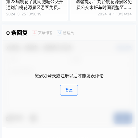
第23届桃花节期间肥城公交开
温馨提示！刘台桃花源景区免
通刘台桃花源景区游客免费接
费公交末班车时间调整至…！
驳线
贴心！
2024-3-25 10:58:19
2024-4-1 10:34:34
0 条回复
文章作者
管理员
A
M
欢迎您，新朋友，感谢参与互动！
确认修改
您必须登录或注册以后才能发表评论
登录
夸夸
提交