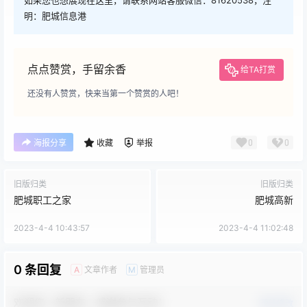
如果您也想展现在这里，请联系网站客服微信：81620538，注
明：肥城信息港
点点赞赏，手留余香
给TA打赏
还没有人赞赏，快来当第一个赞赏的人吧！
0
0
海报分享
收藏
举报
旧版归类
旧版归类
肥城职工之家
肥城高新
2023-4-4 10:43:57
2023-4-4 11:02:48
0 条回复
文章作者
管理员
A
M
欢迎您，新朋友，感谢参与互动！
确认修改