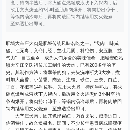
煮，待肉半熟后，将火硝点燃融成液状下入锅内，后
改用文火烧煮约3小时至肋条肉爆开，将肉捞出晾干，
等锅内汤冷却后，再将肉放回锅内继续用文火烧煮，
至熟透捞出即可。
肥城大辛庄犬肉是肥城传统风味名吃之一。“犬肉，味咸
酸、性无毒，入命门经，主壮元阴，补绝伤，安五脏，益
气力”。自古至今，成为人们乐食的美味佳肴。肥城安临站
镇大辛庄辛氏祖传加工制作的犬肉，已有200多年的历
史。其制作方法：将宰杀的狗，去头洗净断为3大块，煮
时加大茴香、小茴香、肉寇、边桂、砂仁、三奈、白芷、
丁香、花椒等14种佐料。先用大火煮，待肉半熟后，将火
硝点燃融成液状下入锅内，后改用文火烧煮约3小时至肋
条肉爆开，将肉捞出晾干，等锅内汤冷却后，再将肉放回
锅内继续用文火烧煮，至熟透捞出即可。
大辛庄犬肉，因其色泽褐红，肉香味浓，咸淡适口，
佐酒特佳，故久负盛名。民间，不少长年患胃病或腰腿疼