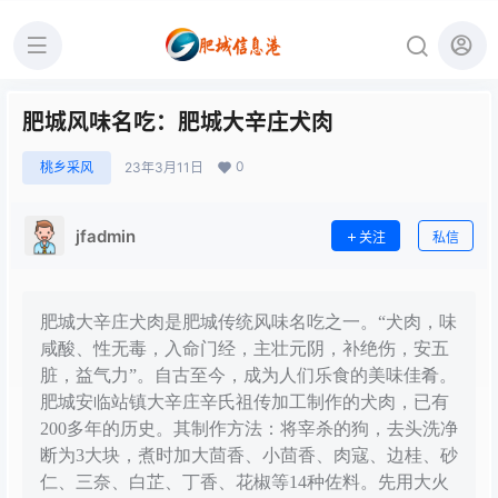
肥城风味名吃：肥城大辛庄犬肉
0
桃乡采风
23年3月11日
jfadmin
关注
私信
肥城大辛庄犬肉是肥城传统风味名吃之一。“犬肉，味
咸酸、性无毒，入命门经，主壮元阴，补绝伤，安五
脏，益气力”。自古至今，成为人们乐食的美味佳肴。
肥城安临站镇大辛庄辛氏祖传加工制作的犬肉，已有
200多年的历史。其制作方法：将宰杀的狗，去头洗净
断为3大块，煮时加大茴香、小茴香、肉寇、边桂、砂
仁、三奈、白芷、丁香、花椒等14种佐料。先用大火