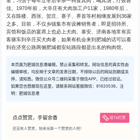
者，习惯于每年立冬后宰杀一狗食其肉，喝其汤，疗效甚
佳。1970年前，大辛庄有犬肉加工户11家，1980年后，
又在陈楼、西张、贺庄、寨子、界首等村相继发展到36家
之多。目前，不仅乡镇集市有设摊销售者，即是招待所、
宾馆和饭店的宴席上也必上犬肉。泰安、济南各地常有宾
客驱车到辛庄买犬肉者，如果有机会来到肥城的话可以看
到在济兖公路两侧肥城都安站路段都是出名的狗肉馆。
本页面为肥城信息港编辑，禁止采集和转发。网址信息的真实性由
编辑审核，均反映于文章的发表日期，不排除以后的网站到期或关
停，请知悉。微信公众号二维码采集于微信APP，已经过验证。
如果您也想展现在这里，请联系网站客服微信：81620538，注
明：肥城信息港
点点赞赏，手留余香
给TA打赏
还没有人赞赏，快来当第一个赞赏的人吧！