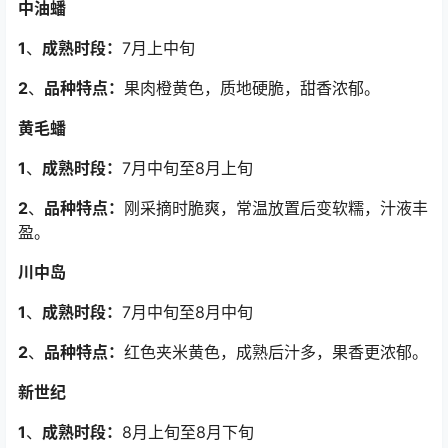
中油蟠
1
、
成熟时段：
7月上中旬
2
、
品种特点：
果肉橙黄色‌，质地‌硬脆，甜香浓郁。
黄毛蟠
1
、
成熟时段：
7月中旬至8月上旬
2
、
品种特点：
刚采摘时脆爽，常温放置后变软糯，汁液丰
盈。
川中岛
1
、
成熟时段：
7月中旬至8月中旬
2
、
品种特点：
红色夹米黄色，成熟后汁多，果香更浓郁。
新世纪
1
、
成熟时段：
8月上旬至8月下旬