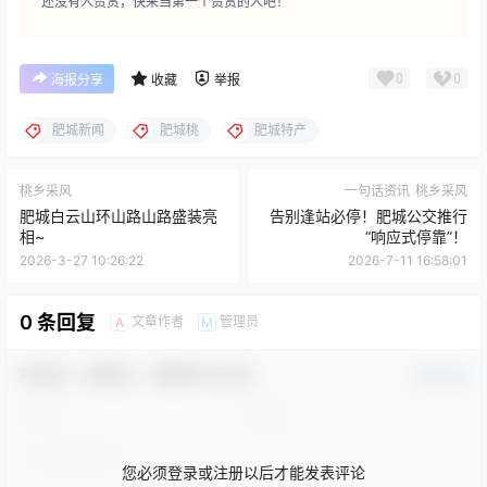
还没有人赞赏，快来当第一个赞赏的人吧！
0
0
海报分享
收藏
举报
肥城新闻
肥城桃
肥城特产
桃乡采风
一句话资讯
桃乡采风
肥城白云山环山路山路盛装亮
告别逢站必停！肥城公交推行
相~
“响应式停靠”！
2026-3-27 10:26:22
2026-7-11 16:58:01
0 条回复
文章作者
管理员
A
M
欢迎您，新朋友，感谢参与互动！
确认修改
您必须登录或注册以后才能发表评论