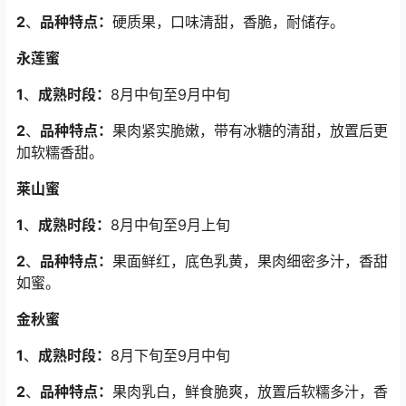
2
、
品种特点：
硬质果，口味清甜，香脆，耐储存。
永莲蜜
1
、
成熟时段：
8月中旬至9月中旬
2
、
品种特点：
果肉紧实脆嫩，带有冰糖的清甜，放置后更
加软糯香甜。
莱山蜜
1
、
成熟时段：
8月中旬至9月上旬
2
、
品种特点：
果面鲜红，底色乳黄，果肉细密多汁，香甜
如蜜。
金秋蜜
1
、
成熟时段：
8月下旬至9月中旬
2
、
品种特点：
果肉乳白，鲜食脆爽，放置后软糯多汁，香