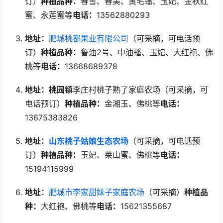
订）
种植品种：
春雪、春美、黄毛蟠、玉妃、金秋红
蜜、永莲蜜等
电话：
13562880293
地址：
肥城桃都果业有限公司
（可采摘，可电话预
订）
种植品种：
鲁油2号、中油蟠、玉妃、大红袍、佛
桃等
电话：
13668689378
地址：桃园镇
李庄村桃子熟了家庭农场（可采摘，可
电话预订）
种植品种：
金湘玉、佛桃等
电话：
13675383826
地址：
山东桃子姑娘生态农场
（可采摘，可电话预
订）
种植品种：
玉妃、莱山蜜、佛桃等
电话：
15194115999
地址：
肥城市李家甜妹子家庭农场
（可采摘）
种植品
种：
大红袍、佛桃等
电话：
15621355687