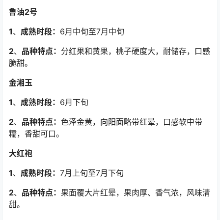
鲁油2号
1
、
成熟时段：
6月中旬至7月中旬
2
、
品种特点：
分红果和黄果，桃子硬度大，耐储存，口感
脆甜。
金湘玉
1
、
成熟时段：
6月下旬
2
、
品种特点：
色泽金黄，向阳面略带红晕，口感软中带
糯，香甜可口。
大红袍
1
、
成熟时段：
7月上旬至7月下旬
2
、
品种特点：
果面覆大片红晕，果肉厚、香气浓，风味清
甜。