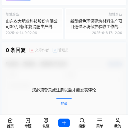
肥城企业
肥城企业
山东农大肥业科技股份有限公
新型绿色环保建筑材料生产项
司30万吨/年复混肥生产线技
目通过环境保护验收工作的公
改项目节能验收公开文件
示
2025-4-14 9:02:06
2025-6-8 17:12:00
0 条回复
文章作者
管理员
A
M
欢迎您，新朋友，感谢参与互动！
确认修改
您必须登录或注册以后才能发表评论
登录
首页
专题
认证
搜索
菜单
我的