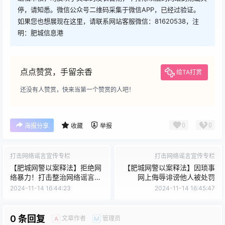
停，请知悉。微信公众号二维码采集于微信APP，已经过验证。
如果您也想展现在这里，请联系网站客服微信：81620538，注
明：肥城信息港
点点赞赏，手留余香
给TA打赏
还没有人赞赏，快来当第一个赞赏的人吧！
0
0
海报分享
收藏
举报
打击网络谣言宣传专栏
打击网络谣言宣传专栏
【肥城网警以案释法】拒绝网
【肥城网警以案释法】因琐事
络暴力！打击整治网络谣言警
网上侮辱诽谤他人被处罚
示案例
2024-11-14 16:44:23
2024-11-14 16:45:47
0 条回复
文章作者
管理员
A
M