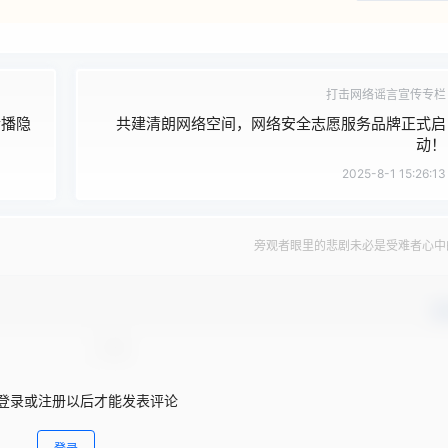
打击网络谣言宣传专栏
传播隐
共建清朗网络空间，网络安全志愿服务品牌正式启
动！
2025-8-1 15:26:13
旁观者眼里的悲剧未必是受难者心中
确
登录或注册以后才能发表评论