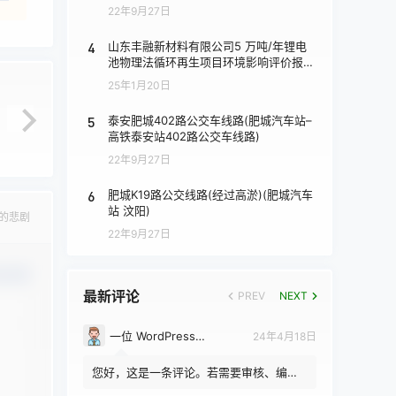
22年9月27日
4
山东丰融新材料有限公司5 万吨/年锂电
池物理法循环再生项目环境影响评价报批
前公示
25年1月20日
5
泰安肥城402路公交车线路(肥城汽车站–
高铁泰安站402路公交车线路)
22年9月27日
6
肥城K19路公交线路(经过高淤)(肥城汽车
站 汶阳)
的悲剧
22年9月27日
认修改
最新评论
PREV
NEXT
一位 WordPress 评论者
24年4月18日
您好，这是一条评论。若需要审核、编辑
或删除评论，请访问仪表盘的评论界面。