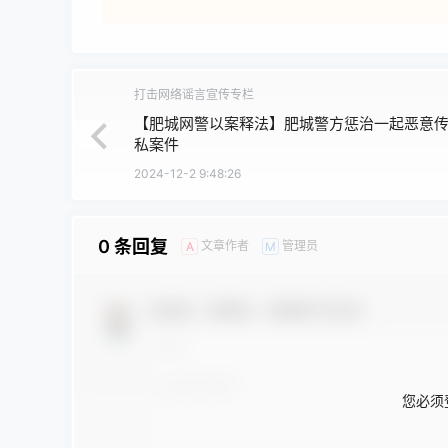
打击网络谣言宣传专栏
【肥城网警以案释法】肥城警方惩治一起恶意
私案件
2024-12-2 9:48:26
0 条回复
文章作者
管理员
A
M
欢迎您，新朋友，感谢参与互动！
您必须