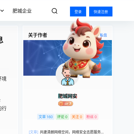
肥城企业
登录
快速注册
关于作者
关注
私信
息
环境
肥城网安
害
的行
文章
160
评论
0
关注
0
粉丝
0
[文章]
共建清朗网络空间，网络安全志愿服务品