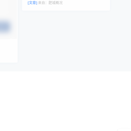
评论者头像来自 Gravatar。
[文章]
来自：
肥城概况
提交