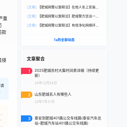
牌正式启动！
[文章]
【肥城网警以案释法】在他人车上安装定
位器，涉嫌侵犯他人个人信息
[文章]
【肥城网警以案释法】肥城警方惩治一起
严重
恶意传播隐私案件
罚
[文章]
【肥城网警以案释法】有效净化网络环
境，依法严厉打击网络谣言
前款
Ta的全部动态
文章聚合
属侵
1
2025肥城农村大集时间表详细（持续更
新）
24年12月24日
，请
港
2
山东肥城名人有哪些人
22年7月31日
3
泰安到肥城401路公交车线路(泰安汽车总
人
站–肥城汽车站401路公交车线路)