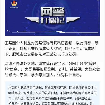
王某因个人利益对姜某谎称有其私密视频，以此侮辱、恐
吓姜某，对其名誉权造成极大损害，对他人生活造成影
响，肥城市公安局依法对王某处以行政处罚。
网络不是法外之地，谨言慎行要牢记。对网上各类“博眼
球”信息，广大网民要加强鉴别、识别。并希望广大群众做
到知法、守法，学会尊重别人，懂得保护自己。
本页面为肥城信息港编辑，禁止采集和转发。网址信息的真实性由
编辑审核，均反映于文章的发表日期，不排除以后的网站到期或关
停，请知悉。微信公众号二维码采集于微信APP，已经过验证。
如果您也想展现在这里，请联系网站客服微信：81620538，注