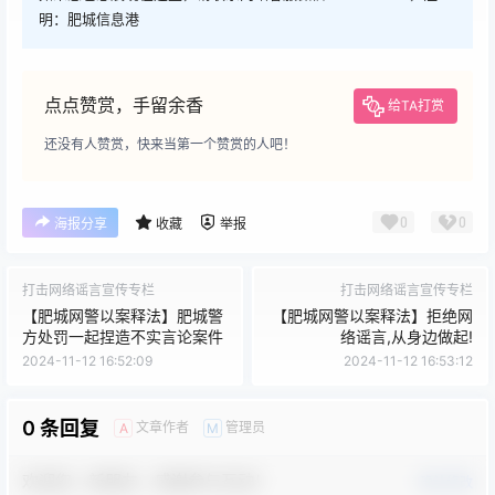
明：肥城信息港
点点赞赏，手留余香
给TA打赏
还没有人赞赏，快来当第一个赞赏的人吧！
0
0
海报分享
收藏
举报
打击网络谣言宣传专栏
打击网络谣言宣传专栏
【肥城网警以案释法】肥城警
【肥城网警以案释法】拒绝网
方处罚一起捏造不实言论案件
络谣言,从身边做起!
2024-11-12 16:52:09
2024-11-12 16:53:12
0 条回复
文章作者
管理员
A
M
欢迎您，新朋友，感谢参与互动！
确认修改