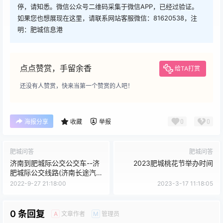
停，请知悉。微信公众号二维码采集于微信APP，已经过验证。
如果您也想展现在这里，请联系网站客服微信：81620538，注
明：肥城信息港
点点赞赏，手留余香
给TA打赏
还没有人赞赏，快来当第一个赞赏的人吧！
0
0
海报分享
收藏
举报
肥城问答
肥城问答
济南到肥城际公交公交车--济
2023肥城桃花节举办时间
肥城际公交线路(济南长途汽
车总站到肥城汽车站 )
2022-9-27 21:18:00
2023-3-17 11:18:05
0 条回复
文章作者
管理员
A
M