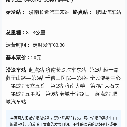
始发
站：
济南长途汽车东
站
终点
站：
肥城汽车
站
总里程
：
81.3公里
运营时间
：
定时发车
08:30
基本票价
：
20元
沿途车
站
起点
站
济南长途汽车东
站
第
2
站
经十路
燕子山路
—
第
3
站
千佛山医院
—
第
4
站
全民健身中心
—
第
5
站
市立五院
—
第
6
站
济南大学
—
第
7
站
大石关
—
第
8
站
五里垢
—
第
9
站
老城十字路口
—
终点
站
肥
城汽车
站
本页面为肥城信息港编辑，禁止采集和转发。网址信息的真实性由
编辑审核，均反映于文章的发表日期，不排除以后的网站到期或关