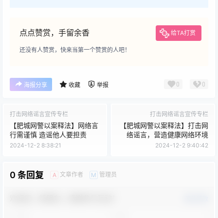
点点赞赏，手留余香
给TA打赏
还没有人赞赏，快来当第一个赞赏的人吧！
0
0
海报分享
收藏
举报
打击网络谣言宣传专栏
打击网络谣言宣传专栏
【肥城网警以案释法】网络言
【肥城网警以案释法】打击网
行需谨慎 造谣他人要担责
络谣言，营造健康网络环境
2024-12-2 8:38:21
2024-12-2 9:40:42
0 条回复
文章作者
管理员
A
M
欢迎您，新朋友，感谢参与互动！
确认修改