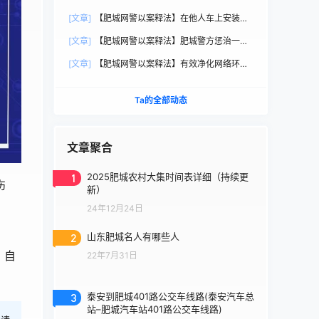
牌正式启动！
[文章]
【肥城网警以案释法】在他人车上安装定
位器，涉嫌侵犯他人个人信息
[文章]
【肥城网警以案释法】肥城警方惩治一起
恶意传播隐私案件
[文章]
【肥城网警以案释法】有效净化网络环
境，依法严厉打击网络谣言
Ta的全部动态
文章聚合
1
2025肥城农村大集时间表详细（持续更
伤
新）
24年12月24日
2
山东肥城名人有哪些人
，自
22年7月31日
3
泰安到肥城401路公交车线路(泰安汽车总
站–肥城汽车站401路公交车线路)