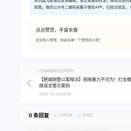
本页面为肥城信息港编辑，禁止采集和转发。网址信息的
知悉。微信公众号二维码采集于微信APP，已经过验证。 
点点赞赏，手留余香
还没有人赞赏，快来当第一个赞赏的人吧！
打击网络谣言宣传专栏
【肥城网警以案释法】网络暴力不可为！打击
络谣言警示案例
2024-12-2 8:29:46
0 条回复
文章作者
管理员
A
M