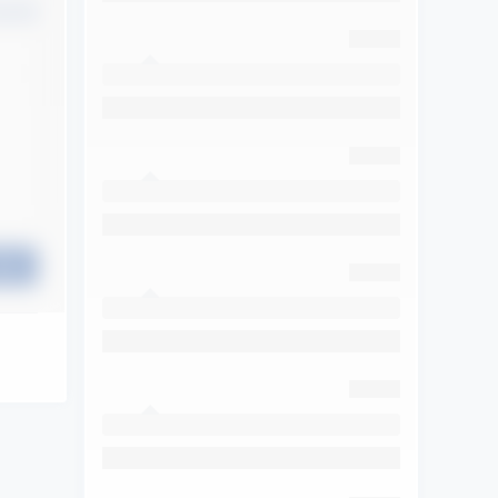
认修改
提交