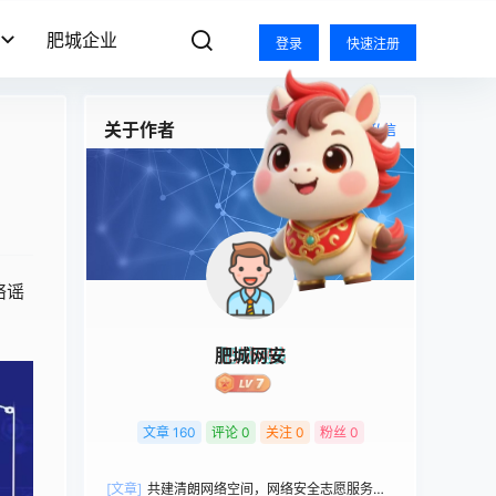
肥城企业
登录
快速注册
关于作者
关注
私信
络谣
肥城网安
文章
160
评论
0
关注
0
粉丝
0
[文章]
共建清朗网络空间，网络安全志愿服务品