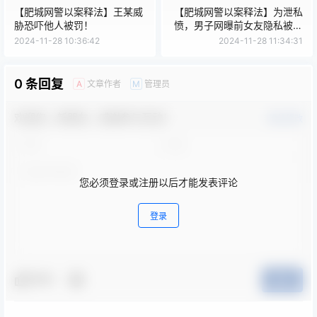
【肥城网警以案释法】王某威
【肥城网警以案释法】为泄私
胁恐吓他人被罚！
愤，男子网曝前女友隐私被处
罚
2024-11-28 10:36:42
2024-11-28 11:34:31
0 条回复
文章作者
管理员
A
M
欢迎您，新朋友，感谢参与互动！
确认修改
您必须登录或注册以后才能发表评论
登录
夸夸
提交