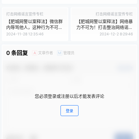
打击网络谣言宣传专栏
打击网络谣言宣传专栏
【肥城网警以案释法】微信群
【肥城网警以案释法】网络暴
内辱骂他人，这种行为不可
力不可为！打击整治网络谣言
取！
警示案例
2024-11-28 12:35:46
2024-12-2 8:29:46
0 条回复
文章作者
管理员
A
M
欢迎您，新朋友，感谢参与互动！
确认修改
您必须登录或注册以后才能发表评论
登录
夸夸