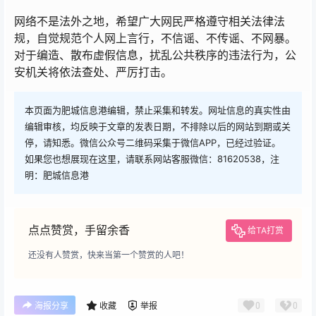
网络不是法外之地，希望广大网民严格遵守相关法律法
规，自觉规范个人网上言行，不信谣、不传谣、不网暴。
对于编造、散布虚假信息，扰乱公共秩序的违法行为，公
安机关将依法查处、严厉打击。
本页面为肥城信息港编辑，禁止采集和转发。网址信息的真实性由
编辑审核，均反映于文章的发表日期，不排除以后的网站到期或关
停，请知悉。微信公众号二维码采集于微信APP，已经过验证。
如果您也想展现在这里，请联系网站客服微信：81620538，注
明：肥城信息港
点点赞赏，手留余香
给TA打赏
还没有人赞赏，快来当第一个赞赏的人吧！
0
0
海报分享
收藏
举报