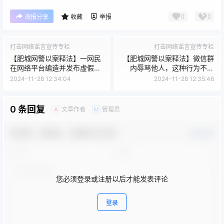
0
0
海报分享
收藏
举报
打击网络谣言宣传专栏
打击网络谣言宣传专栏
【肥城网警以案释法】一网民
【肥城网警以案释法】微信群
在网络平台编造并发布虚假信
内辱骂他人，这种行为不可
息被处罚
取！
2024-11-28 12:34:04
2024-11-28 12:35:46
0 条回复
文章作者
管理员
A
M
欢迎您，新朋友，感谢参与互动！
确认修改
您必须登录或注册以后才能发表评论
登录