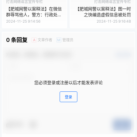
打击网络谣言宣传专栏
打击网络谣言宣传专栏
【肥城网警以案释法】在微信
【肥城网警以案释法】图一时
群辱骂他人，警方：行政处
之快编造虚假信息被处罚
罚！
2024-11-25 9:14:56
2024-11-25 9:16:48
0 条回复
文章作者
管理员
A
M
欢迎您，新朋友，感谢参与互动！
确认修改
您必须登录或注册以后才能发表评论
登录
夸夸
提交