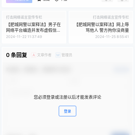
打击网络谣言宣传专栏
打击网络谣言宣传专栏
【肥城网警以案释法】男子在
【肥城网警以案释法】网上辱
网络平台编造并发布虚假信息
骂他人 警方拘你没商量
被处罚
2024-11-22 11:37:49
2024-11-25 8:55:41
0 条回复
文章作者
管理员
A
M
欢迎您，新朋友，感谢参与互动！
确认修改
您必须登录或注册以后才能发表评论
登录