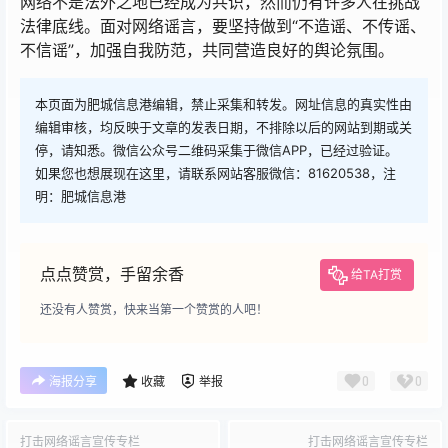
网络不是法外之地已经成为共识，然而仍有许多人在挑战
法律底线。面对网络谣言，要坚持做到“不造谣、不传谣、
不信谣”，加强自我防范，共同营造良好的舆论氛围。
本页面为肥城信息港编辑，禁止采集和转发。网址信息的真实性由
编辑审核，均反映于文章的发表日期，不排除以后的网站到期或关
停，请知悉。微信公众号二维码采集于微信APP，已经过验证。
如果您也想展现在这里，请联系网站客服微信：81620538，注
明：肥城信息港
点点赞赏，手留余香
给TA打赏
还没有人赞赏，快来当第一个赞赏的人吧！
0
0
海报分享
收藏
举报
打击网络谣言宣传专栏
打击网络谣言宣传专栏