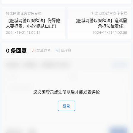
打击网络谣言宣传专栏
打击网络谣言宣传专栏
【肥城网警以案释法】侮辱他
【肥城网警以案释法】造谣需
人要担责，小心“祸从口出”！
承担法律责任！
2024-11-21 11:02:12
2024-11-21 11:02:59
0 条回复
文章作者
管理员
A
M
欢迎您，新朋友，感谢参与互动！
确认修改
您必须登录或注册以后才能发表评论
登录
夸夸