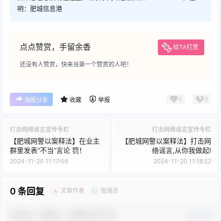
明：肥城信息港
点点赞赏，手留余香
给TA打赏
还没有人赞赏，快来当第一个赞赏的人吧！
0
0
海报分享
收藏
举报
打击网络谣言宣传专栏
打击网络谣言宣传专栏
【肥城网警以案释法】在业主
【肥城网警以案释法】打击网
群里发表“不当”言论 罚！
络谣言,从你我做起!
2024-11-20 11:17:06
2024-11-20 11:18:22
0 条回复
文章作者
管理员
A
M
欢迎您，新朋友，感谢参与互动！
确认修改