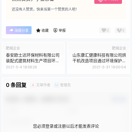
还没有人赞赏，快来当第一个赞赏的人吧！
0
0
海报分享
收藏
举报
肥城企业
肥城企业
泰安欧士达环保材料有限公司
山东康汇健康科技有限公司烘
装配式建筑材料生产项目环境
干机改造项目通过环境保护验
保护设施竣工公示
收工作的公示
2021-5-4 18:58:26
2021-5-31 19:00:04
0 条回复
文章作者
管理员
A
M
欢迎您，新朋友，感谢参与互动！
确认修改
您必须登录或注册以后才能发表评论