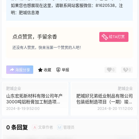
如果您也想展现在这里，请联系网站客服微信：81620538，注
明：肥城信息港
点点赞赏，手留余香
给TA打赏
还没有人赞赏，快来当第一个赞赏的人吧！
0
0
海报分享
收藏
举报
肥城企业
肥城企业
山东宏拓新材料有限公司年产
肥城好兄弟纸业制品有限公司
3000吨铝粉膏加工制造项目
包装纸制造项目（一期）竣工
通过环境保护验收工作的公示
日期、调试起止日期的公示
2024-8-19 9:52:00
2024-8-20 11:12:00
0 条回复
文章作者
管理员
A
M