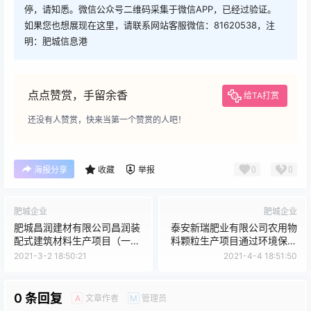
停，请知悉。微信公众号二维码采集于微信APP，已经过验证。
如果您也想展现在这里，请联系网站客服微信：81620538，注
明：肥城信息港
点点赞赏，手留余香
给TA打赏
还没有人赞赏，快来当第一个赞赏的人吧！
0
0
海报分享
收藏
举报
肥城企业
肥城企业
肥城昌润建材有限公司昌润装
泰安新瑞肥业有限公司农用物
配式建筑材料生产项目（一
料颗粒生产项目通过环境保护
期）通过环境保护验收工作的
验收工作的公示
2021-3-2 18:50:21
2021-4-4 18:51:50
公示
0 条回复
文章作者
管理员
A
M