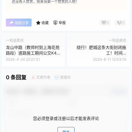
还没有人赞赏，快来当第一个赞赏的人吧！
0
0
海报分享
收藏
举报
一句话资讯
一句话资讯
龙山中路（教师村到上海花苑
绕行！肥城这条大街封闭施
路段）道路施工期间公交K4
工！时间…
路、K12路临时绕行的通知
2024-4-24 22:27:31
2024-8-11 12:03:15
0 条回复
文章作者
管理员
A
M
欢迎您，新朋友，感谢参与互动！
确认修改
您必须登录或注册以后才能发表评论