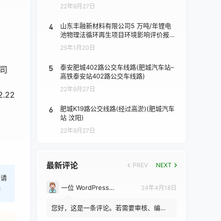
22年9月27日
4
山东丰融新材料有限公司5 万吨/年锂电
池物理法循环再生项目环境影响评价报批
前公示
25年1月20日
5
泰安肥城402路公交车线路(肥城汽车站–
司
高铁泰安站402路公交车线路)
22年9月27日
2
6
肥城K19路公交线路(经过高淤)(肥城汽车
站 汶阳)
22年9月27日
最新评论
PREV
NEXT
，请
一位 WordPress 评论者
24年4月18日
港
您好，这是一条评论。若需要审核、编辑
或删除评论，请访问仪表盘的评论界面。