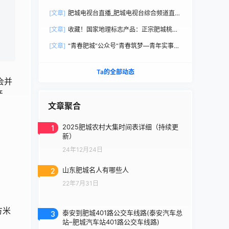
直播观看
[文章]
肥城电视台直播_肥城电视台综合频道直播
观看
[文章]
收藏！国家地理标志产品：正宗肥城桃选
购手册
[文章]
“青春肥城”公众号“青春筑梦—青年实事直
通车”
Ta的全部动态
会并
产
文章聚合
1
2025肥城农村大集时间表详细（持续更
新）
24年12月24日
2
山东肥城名人有哪些人
22年7月31日
方米
3
泰安到肥城401路公交车线路(泰安汽车总
站–肥城汽车站401路公交车线路)