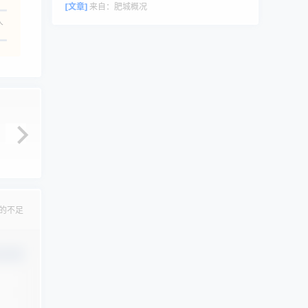
评论者头像来自 Gravatar。
[文章]
来自：
肥城概况
人
的不足
认修改