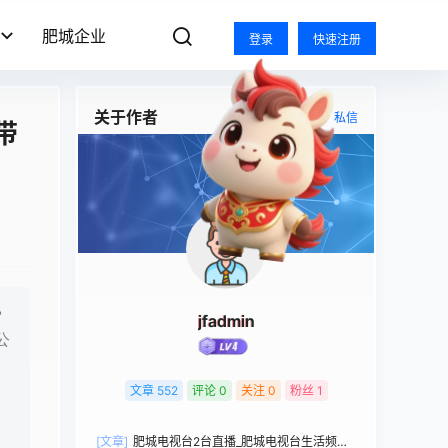
肥城企业
登录
快速注册
关于作者
关注
私信
带
审
jfadmin
公
文章
552
评论
0
关注
0
粉丝
1
[文章]
肥城电视台2台直播_肥城电视台生活频道