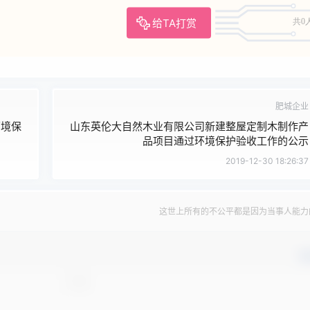
给TA打赏
共0
肥城企业
环境保
山东英伦大自然木业有限公司新建整屋定制木制作产
品项目通过环境保护验收工作的公示
2019-12-30 18:26:37
这世上所有的不公平都是因为当事人能力
确