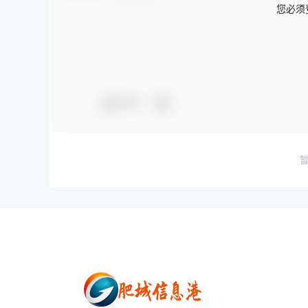
您必须
夸夸