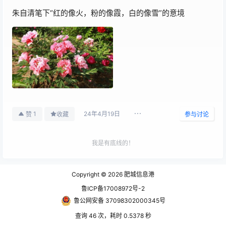
朱自清笔下“红的像火，粉的像霞，白的像雪”的意境
24年4月19日
1
赞
收藏
参与讨论
我是有底线的！
桃都广场
Copyright © 2026
肥城信息港
肥城牡丹花开！大片大片的，国色天香！
2024-04-19
鲁ICP备17008972号-2
好美！
23:25:39
鲁公网安备 37098302000345号
查询 46 次，耗时 0.5378 秒