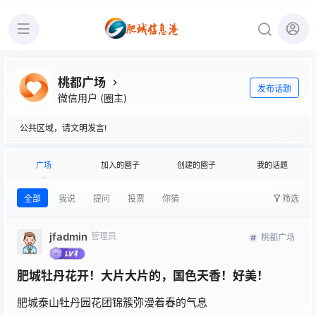
桃都广场
发布话题
微信用户
(圈主)
公共区域，请文明发言!
广场
加入的圈子
创建的圈子
我的话题
全部
我说
提问
投票
你猜
筛选
jfadmin
管理员
桃都广场
肥城牡丹花开！大片大片的，国色天香！好美！
肥城泰山牡丹园花团锦簇弥漫着春的气息