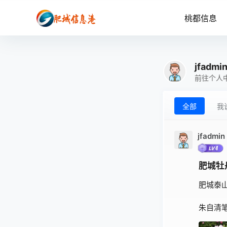
桃都信息
jfadmi
前往个人
全部
我
jfadmin
肥城牡
肥城泰
朱自清