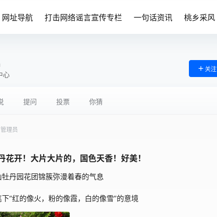
网址导航
打击网络谣言宣传专栏
一句话资讯
桃乡采风
n
关注
中心
说
提问
投票
你猜
管理员
丹花开！大片大片的，国色天香！好美！
山牡丹园花团锦簇弥漫着春的气息
笔下“红的像火，粉的像霞，白的像雪”的意境