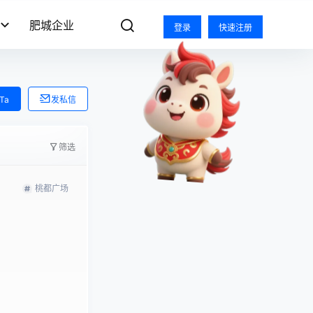
肥城企业
登录
快速注册
Ta
发私信
筛选
桃都广场