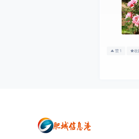
1
赞
收
桃都广场
肥城牡丹花开