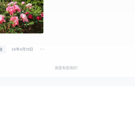
24年4月19日
藏
我是有底线的！
！大片大片的，国色天香！好美！