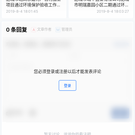
项目通过环境保护验收工作的
市明瑞嘉园小区二期通过环境
公示
保护验收工作的公示
2019-8-4 18:01:45
2019-8-4 18:03:27
0 条回复
文章作者
管理员
A
M
欢迎您，新朋友，感谢参与互动！
确认修改
您必须登录或注册以后才能发表评论
登录
夸夸
提交
暂无讨论，说说你的看法吧