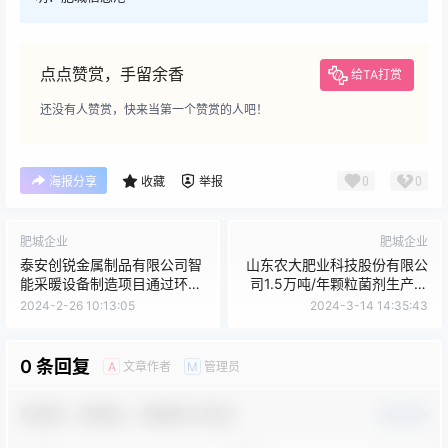
点点赞赏，手留余香
给TA打赏
还没有人赞赏，快来当第一个赞赏的人吧！
0
0
海报分享
收藏
举报
肥城企业
肥城企业
泰安创锐金属制品有限公司智
山东农大肥业科技股份有限公
能采暖设备制造项目通过环境
司1.5万吨/年颗粒菌剂生产项
保护验收工作的公示
目通过环境保护验收工作的公
2024-2-26 10:13:05
2024-3-14 14:35:43
示
0 条回复
文章作者
管理员
A
M
欢迎您，新朋友，感谢参与互动！
确认修改