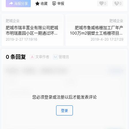
0
0
海报分享
收藏
举报
肥城企业
肥城企业
肥城市瑞丰置业有限公司肥城
肥城市鲁威格栅加工厂年产
市明瑞嘉园小区一期通过环境
100万m2钢塑土工格栅项目通
保护验收工作的公示
过环境保护验收工作的公示
2019-2-27 17:19:16
2019-4-20 17:27:29
0 条回复
文章作者
管理员
A
M
欢迎您，新朋友，感谢参与互动！
确认修改
您必须登录或注册以后才能发表评论
登录