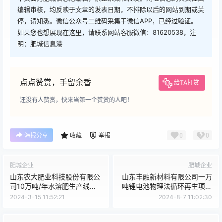
编辑审核，均反映于文章的发表日期，不排除以后的网站到期或关
停，请知悉。微信公众号二维码采集于微信APP，已经过验证。
如果您也想展现在这里，请联系网站客服微信：81620538，注
明：肥城信息港
点点赞赏，手留余香
给TA打赏
还没有人赞赏，快来当第一个赞赏的人吧！
0
0
海报分享
收藏
举报
肥城企业
肥城企业
山东农大肥业科技股份有限公
山东丰融新材料有限公司一万
司10万吨/年水溶肥生产线技
吨锂电池物理法循环再生项目
改项目通过环境保护验收工作
通过环境保护验收工作的公示
2024-3-15 11:52:21
2024-8-7 11:02:30
的公示