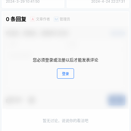
取交通管制措施
路、K12路临时绕行的通知
2024-3-29 10:41:50
2024-4-24 22:27:31
0 条回复
文章作者
管理员
A
M
欢迎您，新朋友，感谢参与互动！
确认修改
您必须登录或注册以后才能发表评论
登录
夸夸
提交
暂无讨论，说说你的看法吧