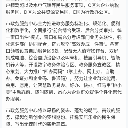
户籍驾照以及水电气暖等民生服务事项，C区为企业纳税
服务区，D区为公共资源交易区，E区为行政办公区。
市政务服务中心全力推进政务服务标准化、规范化、便利
化和数字化，全面推行“前台综合受理、后台分类审批、统
一窗口出件”模式，窗口布局充分考虑部门业务关联性，强
化进驻部门协同配合，奋力攻坚“高效办成一件事”。各窗
口领域设置自助服务区6处，配备无人值守操作台、双屏
集成电脑、综合自助设备以及叫号机、楼层引导机、智能
机器人等，开设数字政务体验专区、政务服务宣教区，精
心策划、大力推广“四办两码”（掌上办、网上办、自助
办、免证办和企业码、鲁通码），努力让企业群众能用、
会用、愿用，让智慧政务易办、好办、快办。红马甲“桃小
美”主动靠前、随叫随到，悉心为企业群众提供个性化帮代
办服务。
市政务服务中心将以昂扬的姿态、蓬勃的朝气、高效的服
务，撑起创新创业的梦想期盼、托稳安居乐业的民生保
障、写出无愧时代的崭新篇章。