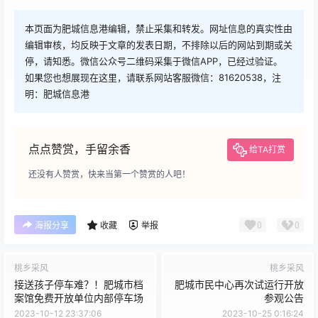
本页面为肥城信息港编辑，禁止采集和转发。网址信息的真实性由
编辑审核，均反映于文章的发表日期，不排除以后的网站到期或关
停，请知悉。微信公众号二维码采集于微信APP，已经过验证。
如果您也想展现在这里，请联系网站客服微信：81620538，注
明：肥城信息港
点点赞赏，手留余香
给TA打赏
还没有人赞赏，快来当第一个赞赏的人吧！
0
0
海报分享
收藏
举报
桃乡采风
桃乡采风
接送孩子停车难？！肥城市档
肥城市民中心再次试运行开放
案馆免费开放单位内部停车场
参观公告
2023-10-12 23:37:06
2023-10-25 0:16:24