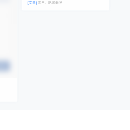
评论者头像来自 Gravatar。
[文章]
来自：
肥城概况
提交