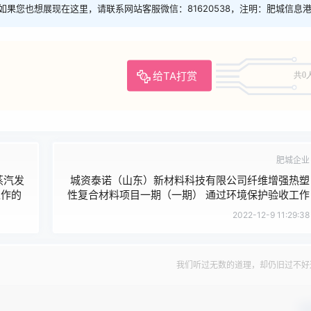
如果您也想展现在这里，请联系网站客服微信：81620538，注明：肥城信息
给TA打赏
共0
肥城企业
蒸汽发
城资泰诺（山东）新材料科技有限公司纤维增强热塑
工作的
性复合材料项目一期（一期） 通过环境保护验收工作
的公示
2022-12-9 11:29:38
我们听过无数的道理，却仍旧过不好
确