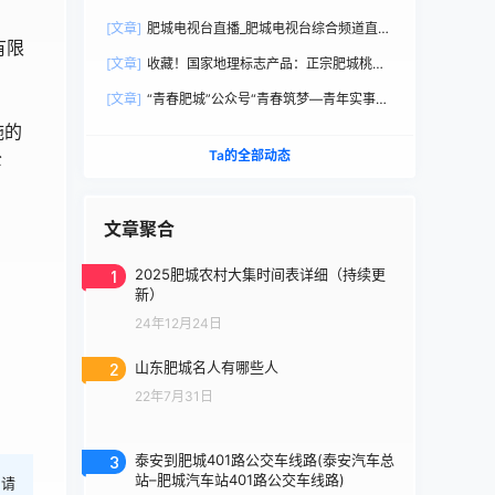
直播观看
[文章]
肥城电视台直播_肥城电视台综合频道直播
有限
观看
[文章]
收藏！国家地理标志产品：正宗肥城桃选
购手册
[文章]
“青春肥城”公众号“青春筑梦—青年实事直
通车”
施的
公
Ta的全部动态
文章聚合
1
2025肥城农村大集时间表详细（持续更
新）
24年12月24日
2
山东肥城名人有哪些人
22年7月31日
3
泰安到肥城401路公交车线路(泰安汽车总
站–肥城汽车站401路公交车线路)
，请