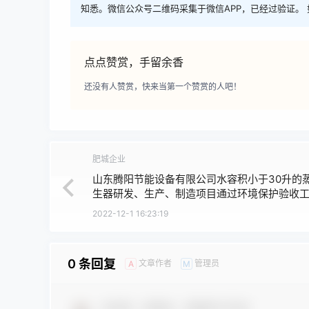
知悉。微信公众号二维码采集于微信APP，已经过验证。 
点点赞赏，手留余香
还没有人赞赏，快来当第一个赞赏的人吧！
肥城企业
山东腾阳节能设备有限公司水容积小于30升的
生器研发、生产、制造项目通过环境保护验收
公示
2022-12-1 16:23:19
0 条回复
文章作者
管理员
A
M
欢迎您，新朋友，感谢参与互动！