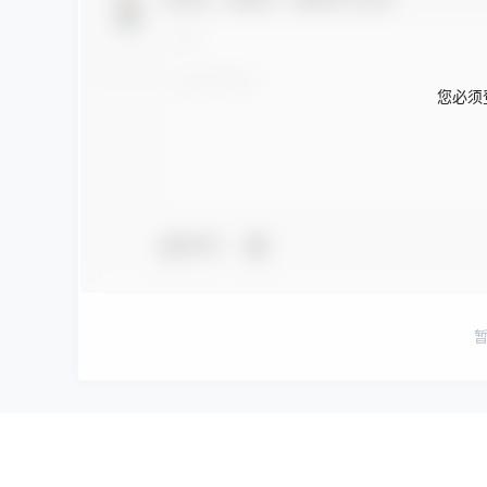
您必须
夸夸