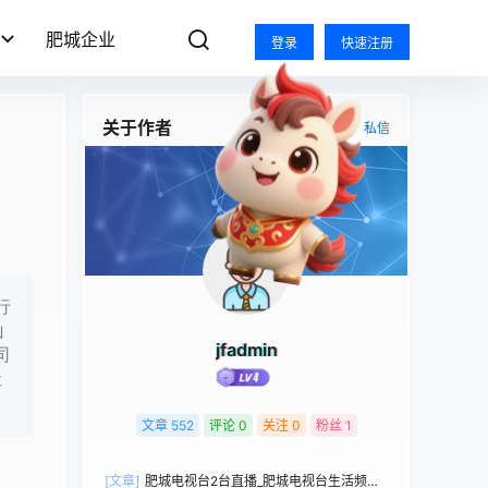
肥城企业
登录
快速注册
关于作者
关注
私信
示
行
山
jfadmin
司
社
文章
552
评论
0
关注
0
粉丝
1
[文章]
肥城电视台2台直播_肥城电视台生活频道