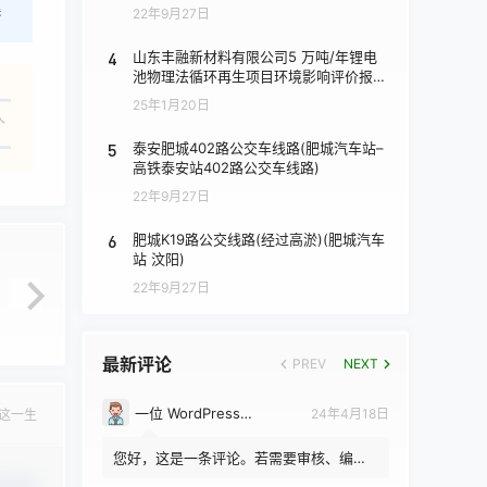
港
22年9月27日
4
山东丰融新材料有限公司5 万吨/年锂电
池物理法循环再生项目环境影响评价报批
前公示
25年1月20日
人
5
泰安肥城402路公交车线路(肥城汽车站–
高铁泰安站402路公交车线路)
22年9月27日
6
肥城K19路公交线路(经过高淤)(肥城汽车
站 汶阳)
22年9月27日
最新评论
PREV
NEXT
一位 WordPress 评论者
24年4月18日
这一生
您好，这是一条评论。若需要审核、编辑
或删除评论，请访问仪表盘的评论界面。
认修改