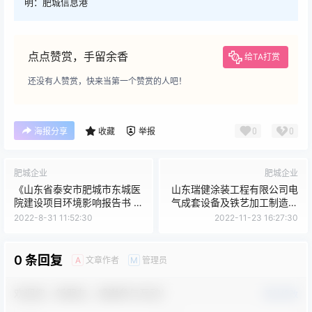
明：肥城信息港
点点赞赏，手留余香
给TA打赏
还没有人赞赏，快来当第一个赞赏的人吧！
0
0
海报分享
收藏
举报
肥城企业
肥城企业
《山东省泰安市肥城市东城医
山东瑞健涂装工程有限公司电
院建设项目环境影响报告书 》
气成套设备及铁艺加工制造项
报批前信息公开
目通过环境保护验收工作的公
2022-8-31 11:52:30
2022-11-23 16:27:30
示
0 条回复
文章作者
管理员
A
M
欢迎您，新朋友，感谢参与互动！
确认修改