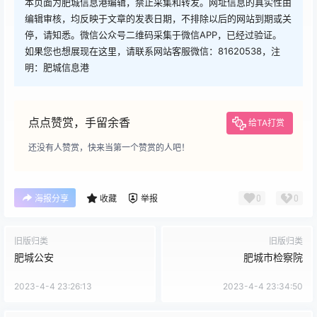
本页面为肥城信息港编辑，禁止采集和转发。网址信息的真实性由
编辑审核，均反映于文章的发表日期，不排除以后的网站到期或关
停，请知悉。微信公众号二维码采集于微信APP，已经过验证。
如果您也想展现在这里，请联系网站客服微信：81620538，注
明：肥城信息港
点点赞赏，手留余香
给TA打赏
还没有人赞赏，快来当第一个赞赏的人吧！
0
0
海报分享
收藏
举报
旧版归类
旧版归类
肥城公安
肥城市检察院
2023-4-4 23:26:13
2023-4-4 23:34:50