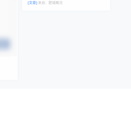
评论者头像来自 Gravatar。
[文章]
来自：
肥城概况
提交