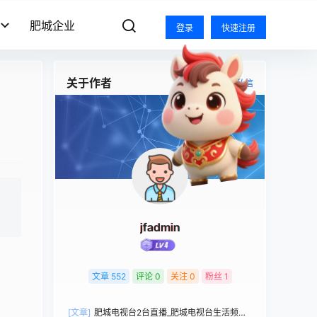
肥城企业
登录
快速注册
关于作者
关注
私信
jfadmin
文章
552
评论
0
关注
0
粉丝
1
[文章]
肥城电视台2台直播_肥城电视台生活频道