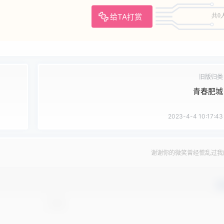
给TA打赏
共0
旧版归类
青春肥城
2023-4-4 10:17:43
谢谢你的微笑曾经慌乱过我
确