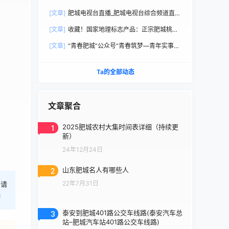
直播观看
[文章]
肥城电视台直播_肥城电视台综合频道直播
观看
[文章]
收藏！国家地理标志产品：正宗肥城桃选
购手册
[文章]
“青春肥城”公众号“青春筑梦—青年实事直
通车”
Ta的全部动态
文章聚合
1
2025肥城农村大集时间表详细（持续更
新）
24年12月24日
2
山东肥城名人有哪些人
22年7月31日
，请
港
3
泰安到肥城401路公交车线路(泰安汽车总
站–肥城汽车站401路公交车线路)