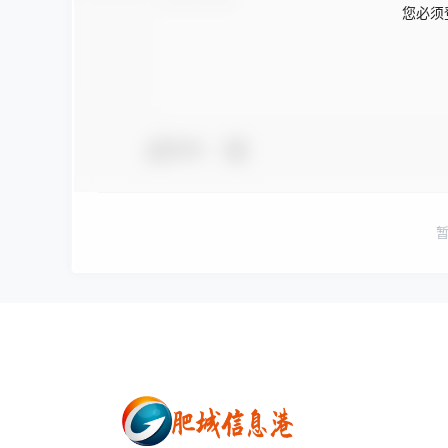
您必须
夸夸