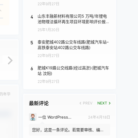
22年9月27日
人
4
山东丰融新材料有限公司5 万吨/年锂电
池物理法循环再生项目环境影响评价报批
前公示
25年1月20日
5
泰安肥城402路公交车线路(肥城汽车站–
高铁泰安站402路公交车线路)
22年9月27日
6
肥城K19路公交线路(经过高淤)(肥城汽车
站 汶阳)
22年9月27日
的年华
最新评论
PREV
NEXT
认修改
一位 WordPress 评论者
24年4月18日
您好，这是一条评论。若需要审核、编辑
或删除评论，请访问仪表盘的评论界面。