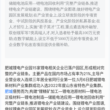
储能电池应用—锂电池回收利用”完整产业链条,推进
锂电全产业链建设。围绕锂电产业图谱,做好锂电产业
园区发展规划;在产业资金上,设立研发阶段的专项资
金、中试阶段的风投基金、产业化阶段的私募基金;在
人才招引上,实施“君子英才”工程,重点遴选海外融智、
双创领军等7类高端人才,对入选者给予最高100万元资
助;在数字赋能上,设立不低于5000万元的专项资金,对
企业数字化改造项目提供全额补助。
肥城锂电产业园15家锂电相关企业已落户园区,形成相对完
整的产业链条。主要产品在国内市场占有率为21%,主导产
业营业收入连续三年居全省同行业第一位,5月6日肥城锂电
新材料产业集群成功入选2022年度山东省特色产业集群。
肥城
借势而为,构建“锂精矿加工—锂电池原材料—锂电池
正极材料—锂电池制造—储能电池应用—锂电池回收利用”
完整产业链条,推进锂电全产业链建设。围绕锂电产业图谱,
做好锂电产业园区发展规划;在产业资金上,设立研发阶段的