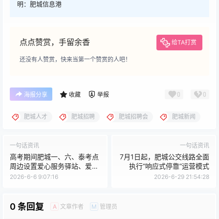
明：肥城信息港
点点赞赏，手留余香
给TA打赏
还没有人赞赏，快来当第一个赞赏的人吧！
0
0
海报分享
收藏
举报
肥城人才
肥城招聘
肥城招聘会
肥城新闻
一句话资讯
一句话资讯
高考期间肥城一、六、泰考点
7月1日起，肥城公交线路全面
周边设置爱心服务驿站、爱心
执行“响应式停靠”运营模式
车辆停放点~具体位置…
2026-6-6 9:07:16
2026-6-29 21:54:28
0 条回复
文章作者
管理员
A
M