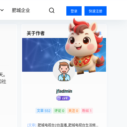
肥城企业
登录
快速注册
关于作者
关注
私信
天。
加社
jfadmin
文章
552
评论
0
关注
0
粉丝
1
[文章]
肥城电视台2台直播_肥城电视台生活频道