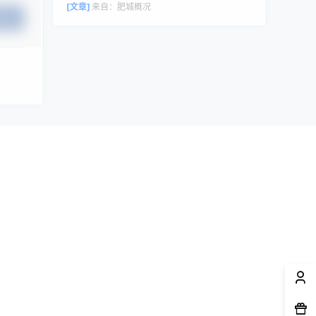
评论者头像来自 Gravatar。
[文章]
来自：
肥城概况
提交