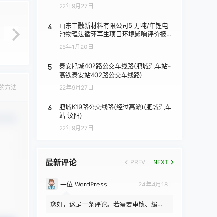
22年9月27日
4
山东丰融新材料有限公司5 万吨/年锂电
池物理法循环再生项目环境影响评价报批
前公示
25年1月20日
5
泰安肥城402路公交车线路(肥城汽车站–
高铁泰安站402路公交车线路)
的方法
22年9月27日
6
肥城K19路公交线路(经过高淤)(肥城汽车
站 汶阳)
认修改
22年9月27日
最新评论
PREV
NEXT
一位 WordPress 评论者
24年4月18日
您好，这是一条评论。若需要审核、编辑
或删除评论，请访问仪表盘的评论界面。