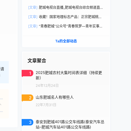
直播观看
[文章]
肥城电视台直播_肥城电视台综合频道直播
观看
[文章]
收藏！国家地理标志产品：正宗肥城桃选
购手册
[文章]
“青春肥城”公众号“青春筑梦—青年实事直
通车”
Ta的全部动态
文章聚合
，请
1
2025肥城农村大集时间表详细（持续更
港
新）
24年12月24日
2
山东肥城名人有哪些人
人
22年7月31日
3
泰安到肥城401路公交车线路(泰安汽车总
站–肥城汽车站401路公交车线路)