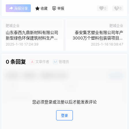
0
0
海报分享
收藏
举报
肥城企业
肥城企业
山东泰西九鼎新材料有限公司
泰安集艺塑业有限公司年产
新型绿色环保建筑材料生产项
3000万个塑料包装袋项目竣
目节能验收结论公开信息
工环境保护验收监测报告的公
2025-1-10 17:24:39
2025-1-16 16:38:47
示
0 条回复
文章作者
管理员
A
M
欢迎您，新朋友，感谢参与互动！
确认修改
您必须登录或注册以后才能发表评论
登录