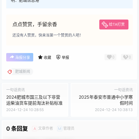
点点赞赏，手留余香
给TA打赏
还没有人赞赏，快来当第一个赞赏的人吧！
0
0
海报分享
收藏
举报
肥城新闻
一句话资讯
一句话资讯
2024肥城市国三及以下非营
2025年泰安市普通中小学寒
运柴油货车提前淘汰补贴标准
假时间
2024-12-24 10:28:55
2024-12-24 10:38:13
0 条回复
文章作者
管理员
A
M