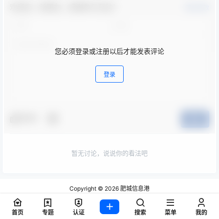
欢迎您，新朋友，感谢参与互动！
确认修改
您必须登录或注册以后才能发表评论
登录
夸夸
提交
暂无讨论，说说你的看法吧
Copyright © 2026
肥城信息港
鲁ICP备17008972号-2
首页
专题
认证
搜索
菜单
我的
鲁公网安备 37098302000345号