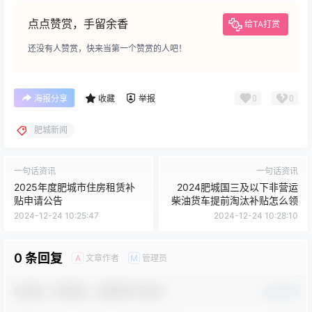
点点赞赏，手留余香
给TA打赏
还没有人赞赏，快来当第一个赞赏的人吧！
0
0
海报分享
收藏
举报
肥城新闻
一句话资讯
一句话资讯
2025年度肥城市住房租赁补
2024肥城国三及以下非营运
贴申请公告
柴油货车提前淘汰补贴怎么领
2024-12-24 10:25:47
2024-12-24 10:28:10
0 条回复
文章作者
管理员
A
M
欢迎您，新朋友，感谢参与互动！
确认修改